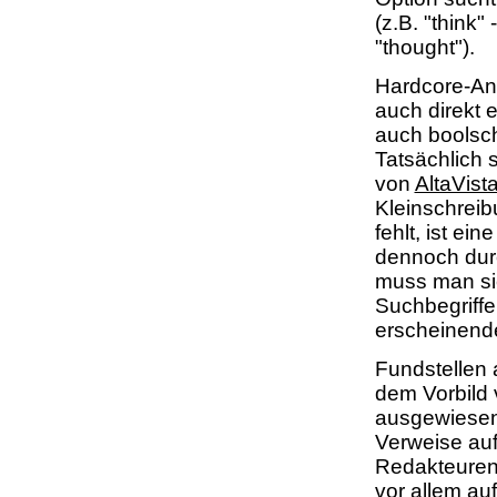
(z.B. "think"
"thought").
Hardcore-An
auch direkt 
auch boolsch
Tatsächlich s
von
AltaVist
Kleinschreib
fehlt, ist ein
dennoch durc
muss man sic
Suchbegriffe 
erscheinend
Fundstellen
dem Vorbild
ausgewiesen
Verweise auf
Redakteuren
vor allem au