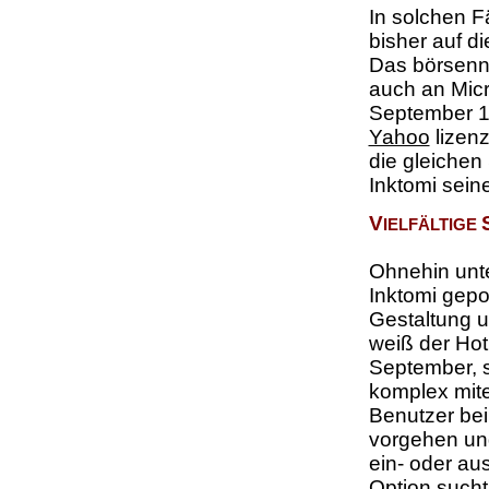
In solchen F
bisher auf d
Das börsenn
auch an Micr
September 1
Yahoo
lizenz
die gleichen
Inktomi sein
V
IELFÄLTIGE
Ohnehin unte
Inktomi gep
Gestaltung u
weiß der Ho
September, 
komplex mite
Benutzer bei
vorgehen un
ein- oder aus
Option such