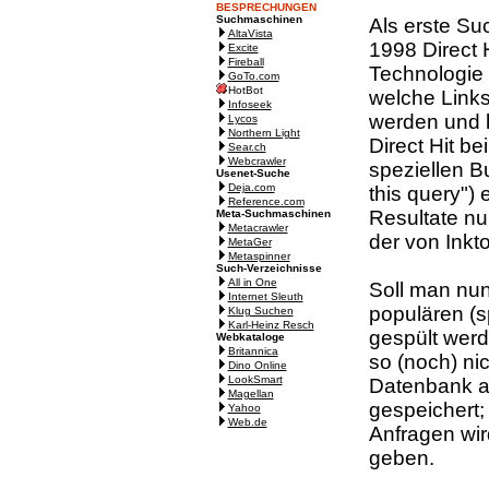
BESPRECHUNGEN
Suchmaschinen
Als erste Su
AltaVista
1998 Direct H
Excite
Fireball
Technologie 
GoTo.com
HotBot
welche Links
Infoseek
werden und l
Lycos
Northern Light
Direct Hit b
Sear.ch
Webcrawler
speziellen Bu
Usenet-Suche
Deja.com
this query") 
Reference.com
Resultate nu
Meta-Suchmaschinen
Metacrawler
der von Inkt
MetaGer
Metaspinner
Such-Verzeichnisse
All in One
Soll man nun
Internet Sleuth
populären (s
Klug Suchen
Karl-Heinz Resch
gespült werd
Webkataloge
Britannica
so (noch) nic
Dino Online
LookSmart
Datenbank a
Magellan
gespeichert;
Yahoo
Web.de
Anfragen wir
geben.