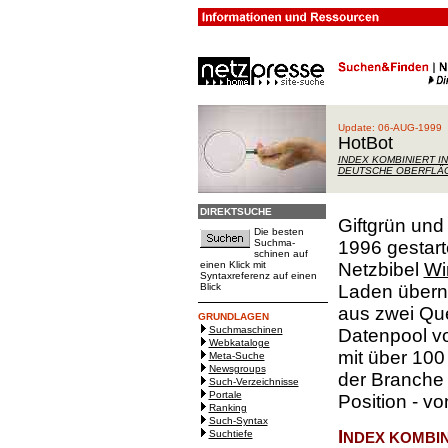
Update: 06-AUG-1999
HotBot
INDEX KOMBINIERT IN
DEUTSCHE OBERFLÄ
DIREKTSUCHE
Giftgrün und
Die besten
Suchma-
1996 gestar
schinen auf
einen Klick mit
Netzbibel
Wi
Syntaxreferenz auf einen
Blick
Laden überno
aus zwei Qu
GRUNDLAGEN
Suchmaschinen
Datenpool 
Webkataloge
mit über 100
Meta-Suche
Newsgroups
der Branche 
Such-Verzeichnisse
Portale
Position - v
Ranking
Such-Syntax
I
Suchtiefe
NDEX KOMBI