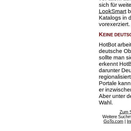
sich für wei
LookSmart
b
Katalogs in
vorexerziert.
K
EINE DEUT
HotBot arbeit
deutsche Obe
sollte man s
erkennt Hot
darunter Deu
regionalisie
Portale kann
er inzwische
Aber unter d
Wahl.
Zum S
Weitere Such
GoTo.com
|
In